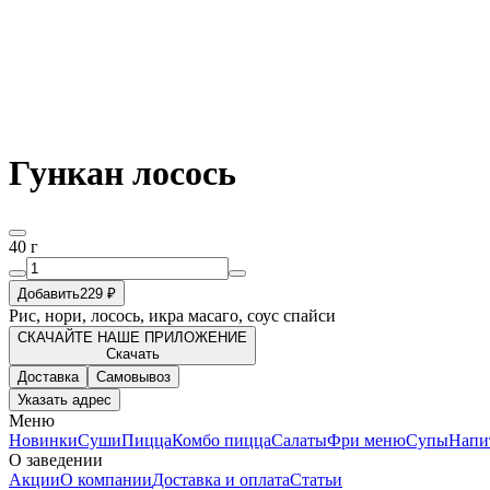
Гункан лосось
40 г
Добавить
229 ₽
Рис, нори, лосось, икра масаго, соус спайси
СКАЧАЙТЕ НАШЕ ПРИЛОЖЕНИЕ
Скачать
Доставка
Самовывоз
Указать адрес
Меню
Новинки
Суши
Пицца
Комбо пицца
Салаты
Фри меню
Супы
Напи
О заведении
Акции
О компании
Доставка и оплата
Статьи