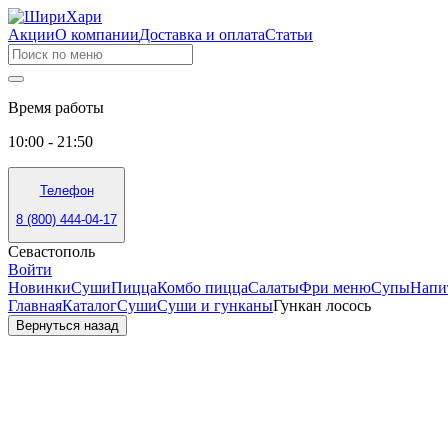
Акции
О компании
Доставка и оплата
Статьи
Время работы
10:00 - 21:50
Телефон
8 (800) 444-04-17
Севастополь
Войти
Новинки
Суши
Пицца
Комбо пицца
Салаты
Фри меню
Супы
Напи
Главная
Каталог
Суши
Суши и гунканы
Гункан лосось
Вернуться назад