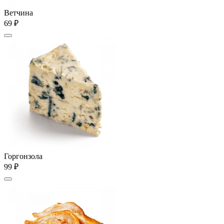
Ветчина
69 ₽
Горгонзола
99 ₽