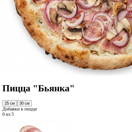
Пицца "Бьянка"
25 см
30 см
Добавки к пицце
0
из 5