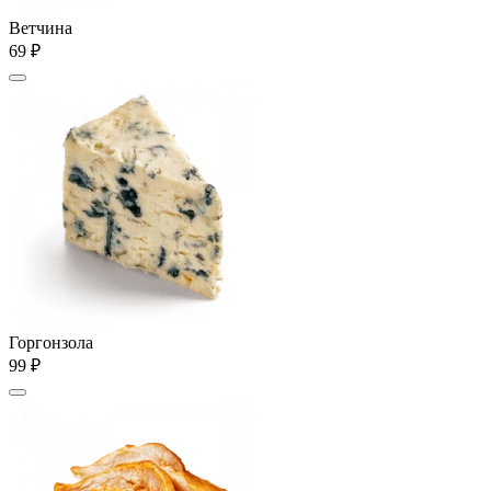
Ветчина
69 ₽
Горгонзола
99 ₽