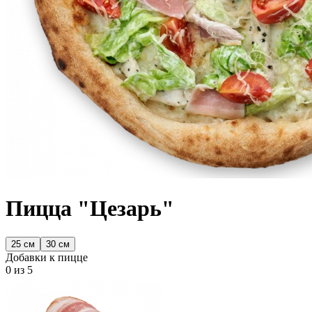
Пицца "Цезарь"
25 см
30 см
Добавки к пицце
0
из 5