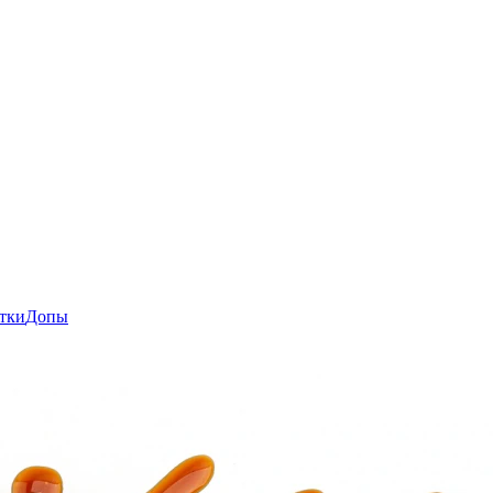
тки
Допы