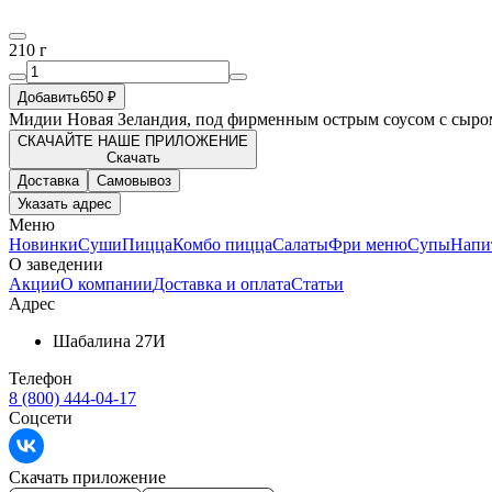
210 г
Добавить
650 ₽
Мидии Новая Зеландия, под фирменным острым соусом с сыром
СКАЧАЙТЕ НАШЕ ПРИЛОЖЕНИЕ
Скачать
Доставка
Самовывоз
Указать адрес
Меню
Новинки
Суши
Пицца
Комбо пицца
Салаты
Фри меню
Супы
Напи
О заведении
Акции
О компании
Доставка и оплата
Статьи
Адрес
Шабалина 27И
Телефон
8 (800) 444-04-17
Соцсети
Скачать приложение