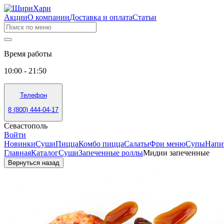
Акции
О компании
Доставка и оплата
Статьи
Время работы
10:00 - 21:50
Телефон
8 (800) 444-04-17
Севастополь
Войти
Новинки
Суши
Пицца
Комбо пицца
Салаты
Фри меню
Супы
Напи
Главная
Каталог
Суши
Запеченные роллы
Мидии запеченные
Вернуться назад