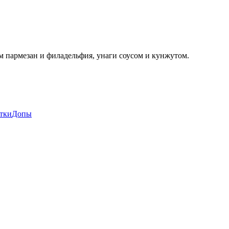
 пармезан и филадельфия, унаги соусом и кунжутом.
тки
Допы