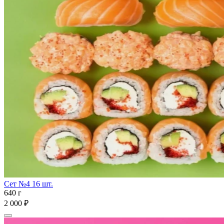
Сет №4 16 шт.
640 г
2 000 ₽