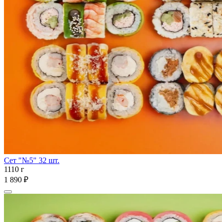
Сет "№5" 32 шт.
1110 г
1 890 ₽