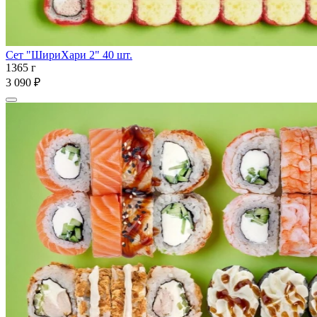
Сет "ШириХари 2" 40 шт.
1365 г
3 090 ₽