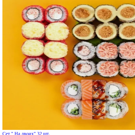
Cет " На двоих" 32 шт.