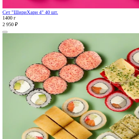
Сет "ШириХари 4" 40 шт.
1400 г
2 950 ₽