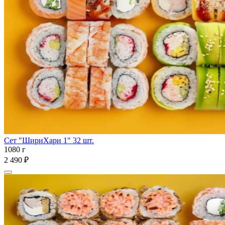
Сет "ШириХари 1" 32 шт.
1080 г
2 490 ₽